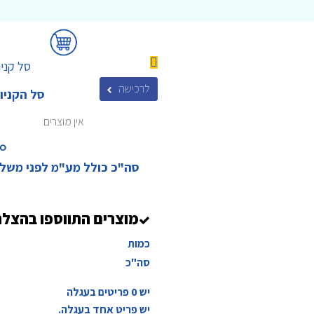
סל קניו
לרכישה
סל הקניו
אין מוצרים
₪‎
סה"כ כולל מע"מ לפני משל
מוצרים התווספו בהצל
כמות
סה"כ
יש
0
פריטים בעגלה
יש פריט אחד בעגלה.