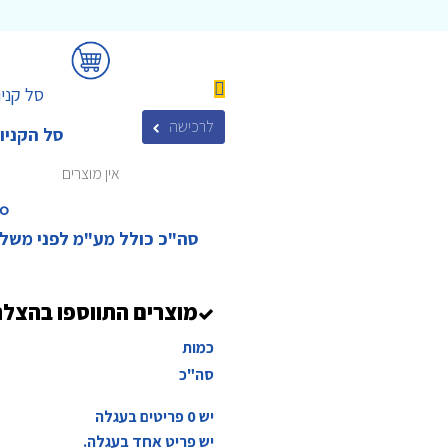
סל קניו
לרכישה
סל הקניו
אין מוצרים
₪‎
סה"כ כולל מע"מ לפני משל
מוצרים התווספו בהצל
כמות
סה"כ
יש
0
פריטים בעגלה
יש פריט אחד בעגלה.