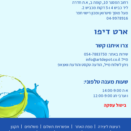
רחוב המסגר 10, קומה ב, א.ת חדרה
ליד כביש 4 ו-5 דקות מכביש 2.
מעל מוסך סיטרואן ומכון רישוי חפר
04-9978916
ארט דיפו
צרו איתנו קשר
שירות באתר: 054-7883750
מייל: info@artdepot.co.il
ניתן לשלוח מייל, הודעה טקסט והודעת וואצאפ
שעות מענה טלפוני:
א-ה 14:00-9:00
ו וערבי חג 12:00-9:00
ביטול עסקה
|
|
|
|
רעיונות ליצירה
מפת האתר
אפשרויות תשלום
משלוחים
תקנון