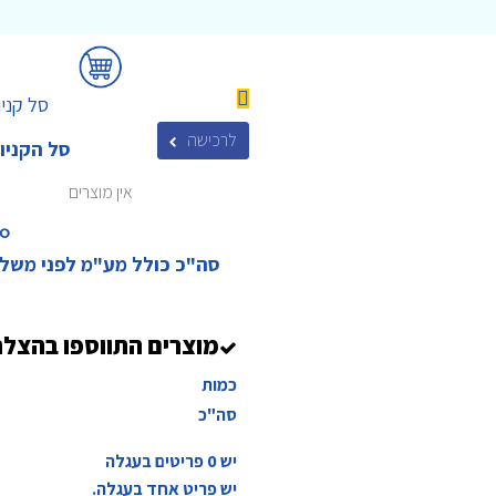
סל קניו
לרכישה
סל הקניו
אין מוצרים
₪‎
סה"כ כולל מע"מ לפני משל
מוצרים התווספו בהצל
כמות
סה"כ
יש
0
פריטים בעגלה
יש פריט אחד בעגלה.